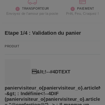
PAIEMENT
TRANSPORTEUR
Prêt, Feu, Craquez !
Envoyez de l'amour par la poste
Etape 1/4 : Validation du panier
PRODUIT
&lt;!--#4DTEXT
paniervisiteur_o{paniervisiteur_o}.articleN
-&gt; : Indéfinie<!--4DIF
(paniervisiteur_o{paniervisiteur_o}.article
= "@confection@")--> : Il manque un