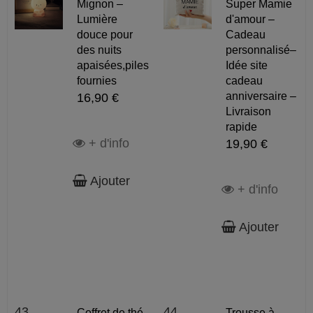
Mignon –
Super Mamie
Lumière
d'amour –
douce pour
Cadeau
des nuits
personnalisé–
apaisées,piles
Idée site
fournies
cadeau
anniversaire –
16,90 €
Livraison
rapide
+ d'info
19,90 €
Ajouter
+ d'info
Ajouter
43
44
Coffret de thé
Trousse à