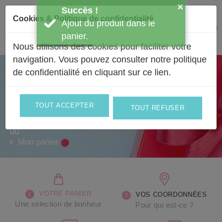
Passer au contenu
×
Succès !
Cookies & Politique de confidentialité
Ajout du produit dans le
Facebook
Instagram
0
Mon 
panier.
Nous utilisons des cookies pour faciliter votre
navigation. Vous pouvez consulter notre politique
de confidentialité en
cliquant sur ce lien
.
Une sélection de bonheur
Valider votre panier
TOUT ACCEPTER
TOUT REFUSER
Mon panier
VOTRE PANIER
VOS COORDONNÉES
Une sélection de bonheur
Pour qui est-ce ?