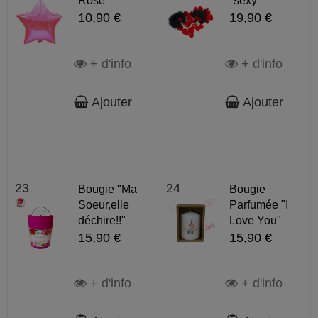
Rose
"sexy"
10,90 €
19,90 €
+ d'info
+ d'info
Ajouter
Ajouter
23
24
Bougie "Ma
Bougie
Soeur,elle
Parfumée "I
déchire!!"
Love You"
15,90 €
15,90 €
+ d'info
+ d'info