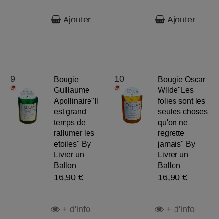
Ajouter
Ajouter
9
10
Bougie
Bougie Oscar
Guillaume
Wilde"Les
Apollinaire"Il
folies sont les
est grand
seules choses
temps de
qu'on ne
rallumer les
regrette
etoiles" By
jamais" By
Livrer un
Livrer un
Ballon
Ballon
16,90 €
16,90 €
+ d'info
+ d'info