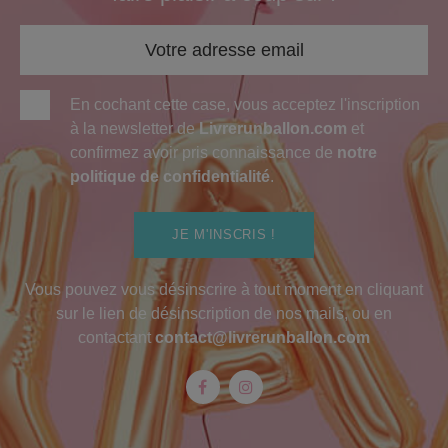
En cochant cette case, vous acceptez l'inscription
à la newsletter de
Livrerunballon.com
et
confirmez avoir pris connaissance de
notre
politique de confidentialité
.
JE M'INSCRIS !
Vous pouvez vous désinscrire à tout moment en cliquant
sur le lien de désinscription de nos mails, ou en
contactant
contact@livrerunballon.com
Facebook
Instagram