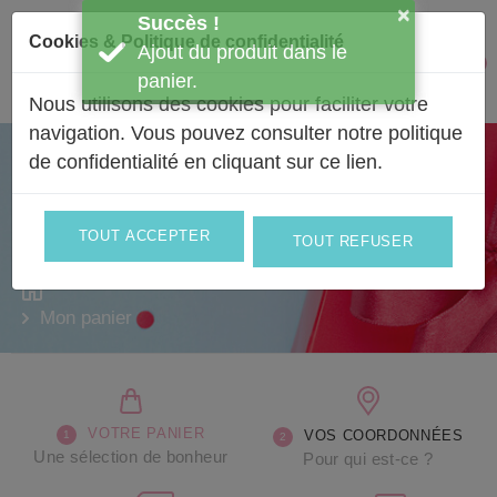
Passer au contenu
×
Succès !
Cookies & Politique de confidentialité
Ajout du produit dans le
Facebook
Instagram
1
Mon 
panier.
Nous utilisons des cookies pour faciliter votre
navigation. Vous pouvez consulter notre politique
de confidentialité en
cliquant sur ce lien
.
Une sélection de bonheur
Valider votre panier
TOUT ACCEPTER
TOUT REFUSER
Mon panier
VOTRE PANIER
VOS COORDONNÉES
Une sélection de bonheur
Pour qui est-ce ?