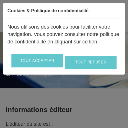
Passer au contenu
Cookies & Politique de confidentialité
Facebook
Instagram
0
Mon 
Nous utilisons des cookies pour faciliter votre
navigation. Vous pouvez consulter notre politique
de confidentialité en
cliquant sur ce lien
.
Pour ne pas laisser de place au hasard
MENTIONS
LÉGALES
TOUT ACCEPTER
TOUT REFUSER
Mentions légales
Informations éditeur
L'éditeur du site est :