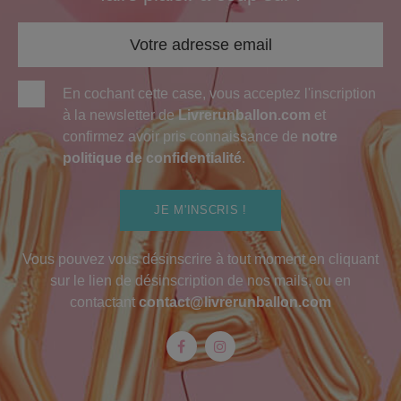
En cochant cette case, vous acceptez l'inscription
à la newsletter de
Livrerunballon.com
et
confirmez avoir pris connaissance de
notre
politique de confidentialité
.
JE M'INSCRIS !
Vous pouvez vous désinscrire à tout moment en cliquant
sur le lien de désinscription de nos mails, ou en
contactant
contact@livrerunballon.com
Facebook
Instagram