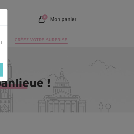
0
Mon panier
CRÉEZ VOTRE SURPRISE
n
pe
banlieue !