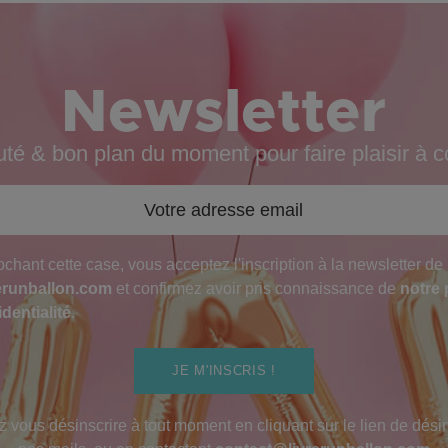
Newsletter
é & bon plan du moment pour faire plaisir à c
chant cette case, vous acceptez l'inscription à la newsletter de
erunballon.com
et confirmez avoir pris connaissance de
notre 
dentialité
.
JE M'INSCRIS !
 vous désinscrire à tout moment en cliquant sur le lien de désin