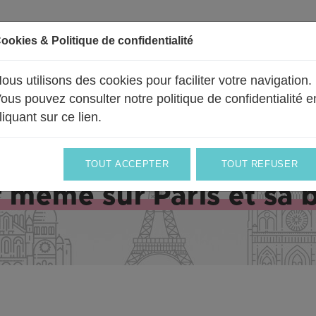
ookies & Politique de confidentialité
ous utilisons des cookies pour faciliter votre navigation.
BALLONS
UN PEU DE NOUS
PRO & ENTREPRISES
ous pouvez consulter notre politique de confidentialité e
liquant sur ce lien
.
TOUT ACCEPTER
TOUT REFUSER
ivraison partout en
France
et en
Euro
r même sur Paris et sa 