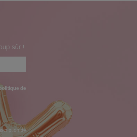
oup sûr !
politique de
scription de