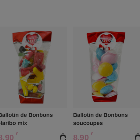
Ballotin de Bonbons
Ballotin de Bonbons
Haribo mix
soucoupes
€
€
8,90
8,90