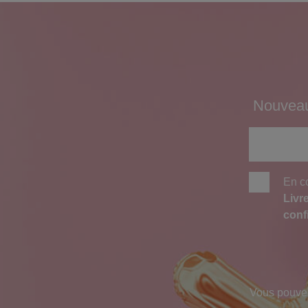
Nouveaut
En co
Livr
confi
Vous pouvez