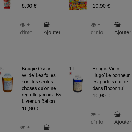
8,90 €
19,90 €
+
+
d'info
Ajouter
d'info
Ajouter
10
11
Bougie Oscar
Bougie Victor
Wilde"Les folies
Hugo"Le bonheur
sont les seules
est parfois caché
choses qu'on ne
dans l'inconnu"
regrette jamais" By
16,90 €
Livrer un Ballon
16,90 €
+
d'info
Ajouter
+