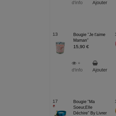
d'info
Ajouter
13
Bougie "Je t'aime
Maman"
15,90 €
+
d'info
Ajouter
17
Bougie "Ma
Soeur,Elle
Déchire" By Livrer