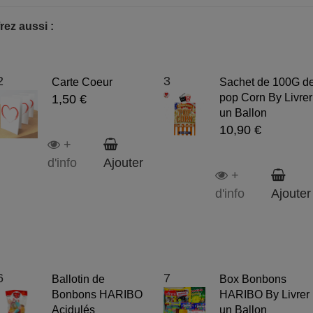
rez aussi :
2
3
Carte Coeur
Sachet de 100G d
pop Corn By Livrer
1,50 €
un Ballon
10,90 €
+
d'info
Ajouter
+
d'info
Ajouter
6
7
Ballotin de
Box Bonbons
Bonbons HARIBO
HARIBO By Livrer
Acidulés
un Ballon