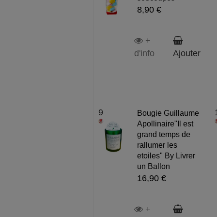
8,90 €
+
d'info
Ajouter
9
Bougie Guillaume
Apollinaire"Il est
grand temps de
rallumer les
etoiles" By Livrer
un Ballon
16,90 €
+