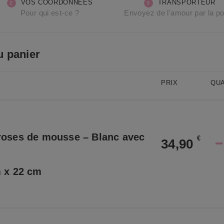
VOS COORDONNÉES
TRANSPORTEUR
Pour qui est-ce ?
Envoyez de l'amour par la p
u panier
PRIX
QUA
roses de mousse – Blanc avec
€
34,90
m x 22 cm