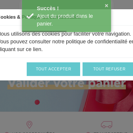
×
Succès !
Ajout du produit dans le
ookies & Politique de confidentialité
panier.
ous utilisons des cookies pour faciliter votre navigation.
BALLONS
UN PEU DE NOUS
PRO & ENTREPRISES
ous pouvez consulter notre politique de confidentialité e
liquant sur ce lien
.
TOUT ACCEPTER
TOUT REFUSER
Une sélection de bonheur
Valider votre panier