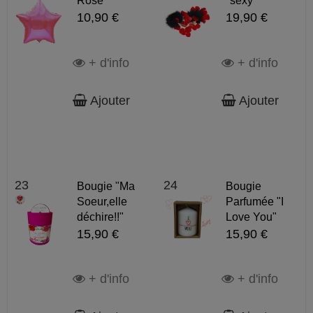
Rose
"sexy"
10,90 €
19,90 €
+ d'info
+ d'info
Ajouter
Ajouter
23
24
Bougie "Ma
Bougie
Soeur,elle
Parfumée "I
déchire!!"
Love You"
15,90 €
15,90 €
+ d'info
+ d'info