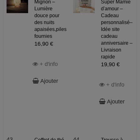
Mignon –
Super Mamie
Lumière
d'amour –
douce pour
Cadeau
des nuits
personnalisé–
apaisées,piles
Idée site
fournies
cadeau
anniversaire –
16,90 €
Livraison
rapide
+ d'info
19,90 €
Ajouter
+ d'info
Ajouter
43
44
Coffret de thé
Trousse à