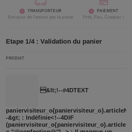
PAIEMENT
TRANSPORTEUR
Prêt, Feu, Craquez !
Envoyez de l'amour par la poste
Etape 1/4 : Validation du panier
PRODUIT
&lt;!--#4DTEXT
paniervisiteur_o{paniervisiteur_o}.articleN
-&gt; : Indéfinie<!--4DIF
(paniervisiteur_o{paniervisiteur_o}.article
= "@confection@")--> : Il manque un