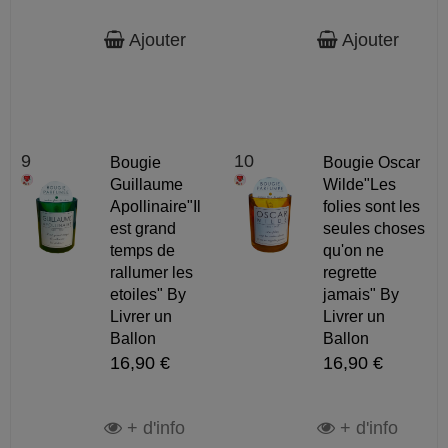
Ajouter
Ajouter
9
10
Bougie
Bougie Oscar
Guillaume
Wilde"Les
Apollinaire"Il
folies sont les
est grand
seules choses
temps de
qu'on ne
rallumer les
regrette
etoiles" By
jamais" By
Livrer un
Livrer un
Ballon
Ballon
16,90 €
16,90 €
+ d'info
+ d'info