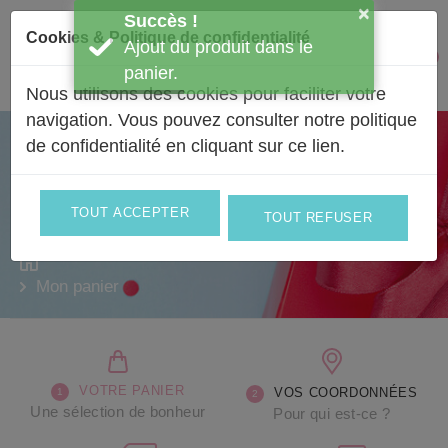
Passer au contenu
×
Succès !
Cookies & Politique de confidentialité
Ajout du produit dans le
Facebook
Instagram
0
Mon 
panier.
Nous utilisons des cookies pour faciliter votre
navigation. Vous pouvez consulter notre politique
de confidentialité en
cliquant sur ce lien
.
Une sélection de bonheur
Valider votre panier
TOUT ACCEPTER
TOUT REFUSER
Mon panier
VOTRE PANIER
VOS COORDONNÉES
Une sélection de bonheur
Pour qui est-ce ?