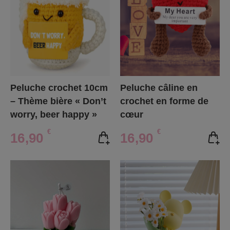
Peluche crochet 10cm
Peluche câline en
– Thème bière « Don’t
crochet en forme de
worry, beer happy »
cœur
€
€
16,90
16,90