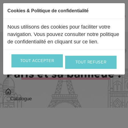
Passer au contenu
Cookies & Politique de confidentialité
Facebook
Instagram
0
Mon 
Nous utilisons des cookies pour faciliter votre
navigation. Vous pouvez consulter notre politique
de confidentialité en
cliquant sur ce lien
.
Livraison partout en
France
et en
Europe
et le jour même sur
TOUT ACCEPTER
TOUT REFUSER
Paris et sa banlieue !
Catalogue