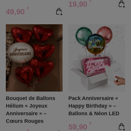
€
19,90
€
49,90
Bouquet de Ballons
Pack Anniversaire «
Hélium « Joyeux
Happy Birthday » –
Anniversaire » –
Ballons & Néon LED
Cœurs Rouges
€
59,90
€