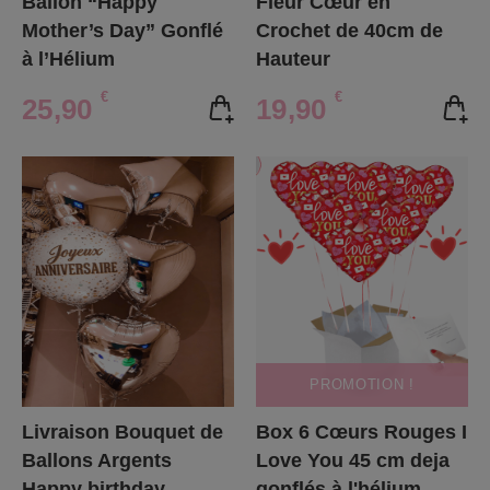
Ballon “Happy
Fleur Cœur en
Mother’s Day” Gonflé
Crochet de 40cm de
à l’Hélium
Hauteur
€
€
25,90
19,90
PROMOTION !
Livraison Bouquet de
Box 6 Cœurs Rouges I
Ballons Argents
Love You 45 cm deja
Happy birthday
gonflés à l'hélium