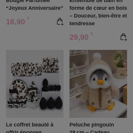
Bougie Parfumée
Ensemble de bain en
“Joyeux Anniversaire”
forme de cœur en bois
– Douceur, bien-être et
€
16,90
tendresse
€
29,90
Le coffret beauté à
Peluche pingouin
offrir éponges
28 cm – Cadeau