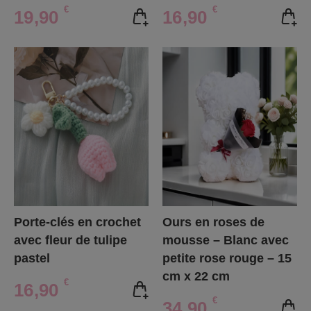
€
€
19,90
16,90
Porte-clés en crochet
Ours en roses de
avec fleur de tulipe
mousse – Blanc avec
pastel
petite rose rouge – 15
cm x 22 cm
€
16,90
€
34,90