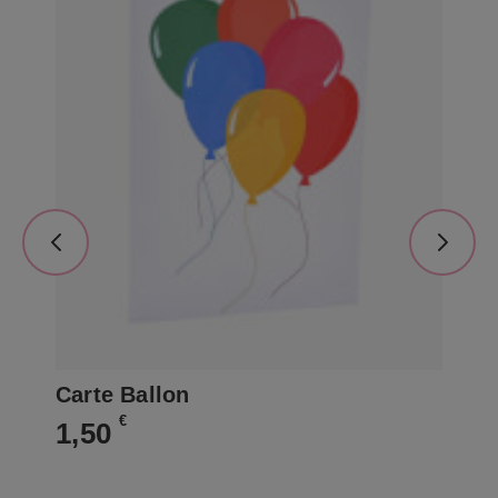
Carte Ballon
Ca
€
1,50
1,