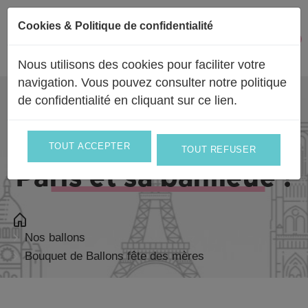
Passer au contenu
Cookies & Politique de confidentialité
Facebook
Instagram
0
Mon 
Nous utilisons des cookies pour faciliter votre
navigation. Vous pouvez consulter notre politique
de confidentialité en
cliquant sur ce lien
.
Livraison partout en
France
et en
Europe
et le jour même sur
TOUT ACCEPTER
TOUT REFUSER
Paris et sa banlieue !
Nos ballons
Bouquet de Ballons fête des mères