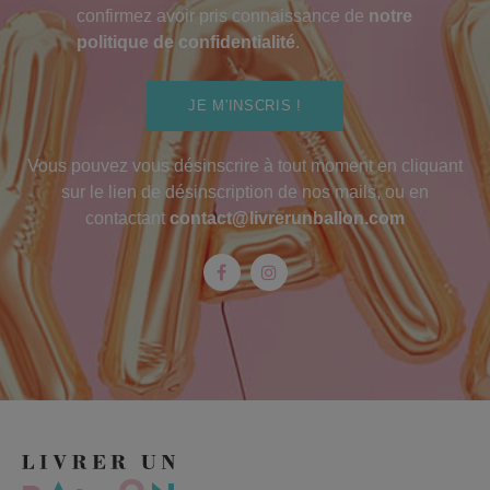
confirmez avoir pris connaissance de
notre
politique de confidentialité
.
JE M'INSCRIS !
Vous pouvez vous désinscrire à tout moment en cliquant
sur le lien de désinscription de nos mails, ou en
contactant
contact@livrerunballon.com
Facebook
Instagram