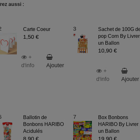
rez aussi :
2
3
Carte Coeur
Sachet de 100G d
pop Corn By Livrer
1,50 €
un Ballon
10,90 €
+
d'info
Ajouter
+
d'info
Ajouter
6
7
Ballotin de
Box Bonbons
Bonbons HARIBO
HARIBO By Livrer
Acidulés
un Ballon
8,90 €
19,90 €