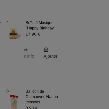
4
e
Boîte à Musique
"Happy Birthday"
17,90 €
+
d'info
Ajouter
8
Ballotin de
Guimauves Haribo
tréssées
8,90 €