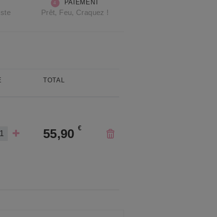
PAIEMENT
oste
Prêt, Feu, Craquez !
É
TOTAL
€
55,90