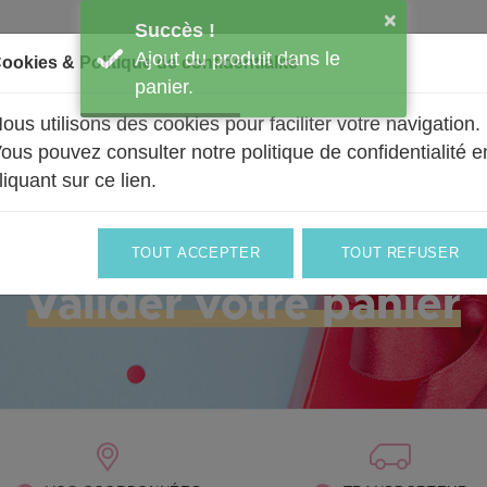
×
Succès !
Ajout du produit dans le
ookies & Politique de confidentialité
panier.
ous utilisons des cookies pour faciliter votre navigation.
BALLONS
UN PEU DE NOUS
PRO & ENTREPRISES
ous pouvez consulter notre politique de confidentialité e
liquant sur ce lien
.
TOUT ACCEPTER
TOUT REFUSER
Une sélection de bonheur
Valider votre panier