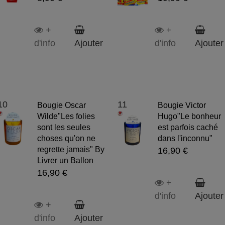
+
+
d'info
Ajouter
d'info
Ajouter
10
11
Bougie Oscar
Bougie Victor
Wilde"Les folies
Hugo"Le bonheur
sont les seules
est parfois caché
choses qu'on ne
dans l'inconnu"
regrette jamais" By
16,90 €
Livrer un Ballon
16,90 €
+
d'info
Ajouter
+
d'info
Ajouter