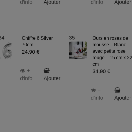
d'info
Ajouter
d'info
Ajouter
34
35
Chiffre 6 Silver
Ours en roses de
70cm
mousse – Blanc
avec petite rose
24,90 €
rouge – 15 cm x 2
cm
+
34,90 €
d'info
Ajouter
+
d'info
Ajouter