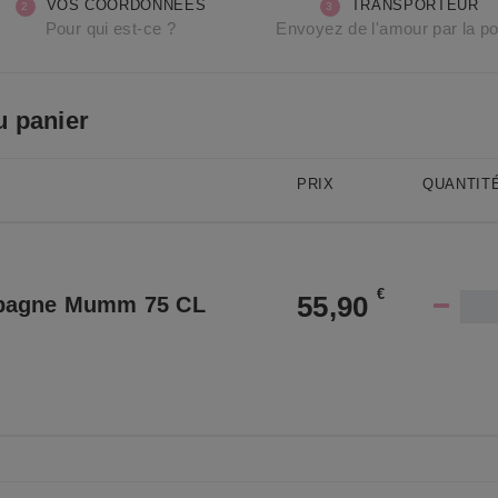
VOS COORDONNÉES
TRANSPORTEUR
Pour qui est-ce ?
Envoyez de l'amour par la p
u panier
PRIX
QUANTIT
€
55,90
pagne Mumm 75 CL