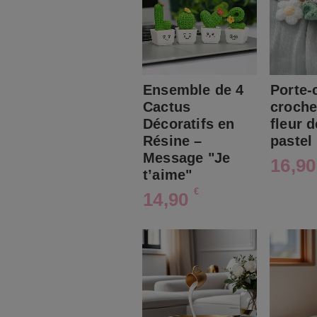
Ensemble de 4
Porte-
Cactus
croche
Décoratifs en
fleur d
Résine –
pastel
Message "Je
16,9
t’aime"
€
14,90