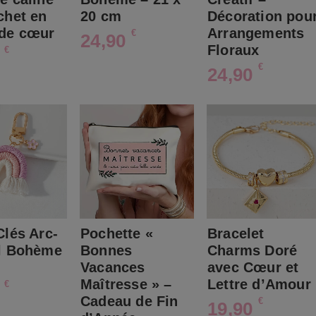
20 cm
Décoration pou
chet en
Arrangements
 de cœur
€
24,90
Floraux
€
0
€
24,90
Clés Arc-
Pochette «
Bracelet
l Bohème
Bonnes
Charms Doré
Vacances
avec Cœur et
Maîtresse » –
Lettre d’Amour
€
0
Cadeau de Fin
€
19,90