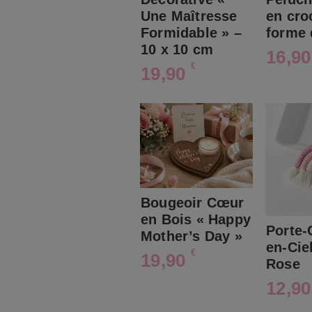
Une Maîtresse
en cro
Formidable » –
forme
10 x 10 cm
16,9
€
19,90
Bougeoir Cœur
en Bois « Happy
Porte-
Mother’s Day »
en-Cie
€
19,90
Rose
12,9