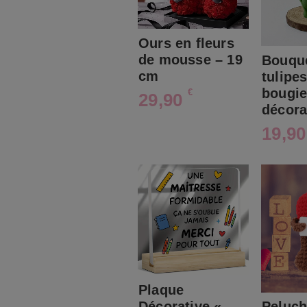
Ours en fleurs
de mousse – 19
Bouqu
cm
tulipe
bougi
€
29,90
décora
19,9
Plaque
Décorative «
Peluch