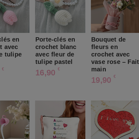
clés en
Porte-clés en
Bouquet de
t avec
crochet blanc
fleurs en
e tulipe
avec fleur de
crochet avec
tulipe pastel
vase rose – Fai
main
€
€
0
16,90
€
19,90