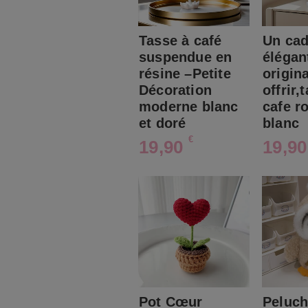
Tasse à café
Un ca
suspendue en
élégan
résine –Petite
origina
Décoration
offrir,
moderne blanc
cafe r
et doré
blanc
€
19,90
19,9
Pot Cœur
Peluc