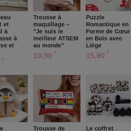
deau
Trousse à
Puzzle
t et
maquillage –
Romantique en
l à
"Je suis le
Forme de Cœur
tasse à
meilleur ATSEM
en Bois avec
ose et
au monde"
Liège
€
€
19,90
15,90
€
0
he
Trousse de
Le coffret