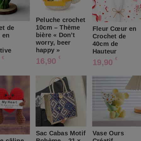
Peluche crochet
10cm – Thème
et de
Fleur Cœur en
bière « Don’t
s en
Crochet de
worry, beer
e
40cm de
happy »
tive
Hauteur
€
€
€
16,90
0
19,90
Sac Cabas Motif
Vase Ours
Bohème – 21 x
Créatif –
e câline