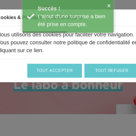
×
Succès !
L'ajout d'une surprise a bien
ookies & Politique de confidentialité
été prise en compte.
ous utilisons des cookies pour faciliter votre navigation.
BALLONS
UN PEU DE NOUS
PRO & ENTREPRISES
ous pouvez consulter notre politique de confidentialité e
liquant sur ce lien
.
TOUT ACCEPTER
TOUT REFUSER
Composer votre bouquet à son image 
Le labo à bonheur