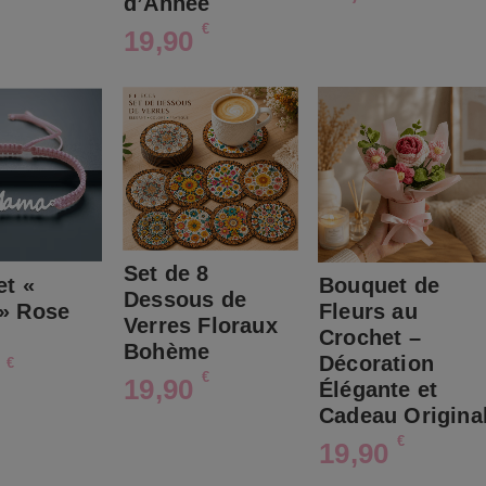
d’Année
€
19,90
Set de 8
et «
Bouquet de
Dessous de
» Rose
Fleurs au
Verres Floraux
Crochet –
Bohème
Décoration
€
0
€
19,90
Élégante et
Cadeau Origina
€
19,90