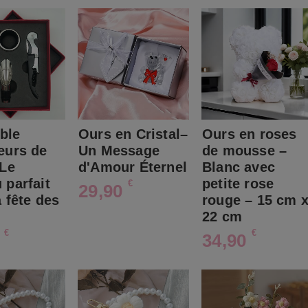
ble
Ours en Cristal–
Ours en roses
eurs de
Un Message
de mousse –
 Le
d'Amour Éternel
Blanc avec
 parfait
petite rose
€
29,90
a fête des
rouge – 15 cm 
22 cm
€
€
0
34,90