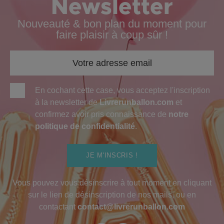
Newsletter
Nouveauté & bon plan du moment pour
faire plaisir à coup sûr !
En cochant cette case, vous acceptez l'inscription
à la newsletter de
Livrerunballon.com
et
confirmez avoir pris connaissance de
notre
politique de confidentialité
.
JE M'INSCRIS !
Vous pouvez vous désinscrire à tout moment en cliquant
sur le lien de désinscription de nos mails, ou en
contactant
contact@livrerunballon.com