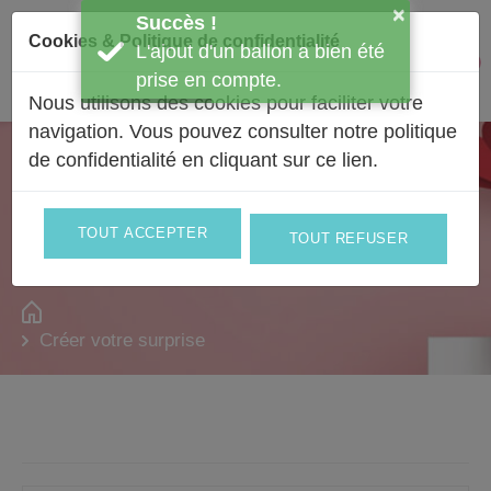
Passer au contenu
×
Succès !
Cookies & Politique de confidentialité
L'ajout d'un ballon a bien été
Facebook
Instagram
0
Mon 
prise en compte.
Nous utilisons des cookies pour faciliter votre
navigation. Vous pouvez consulter notre politique
de confidentialité en
cliquant sur ce lien
.
Composer votre bouquet à son
image !
Le labo à bonheur
TOUT ACCEPTER
TOUT REFUSER
Créer votre surprise