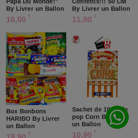
Papa Du Monde!"
Confettis!!! 50 CM
By Livrer un Ballon
By Livrer un Ballon
€
€
16,90
11,90
Sachet de 100G de
Box Bonbons
pop Corn By Livrer
HARIBO By Livrer
un Ballon
un Ballon
€
10,90
€
19,90