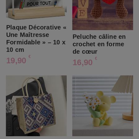
Plaque Décorative «
Une Maîtresse
Peluche câline en
Formidable » – 10 x
crochet en forme
10 cm
de cœur
€
19,90
€
16,90