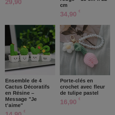
29,90
cm
€
34,90
Ensemble de 4
Porte-clés en
Cactus Décoratifs
crochet avec fleur
en Résine –
de tulipe pastel
Message "Je
€
16,90
t’aime"
€
14,90