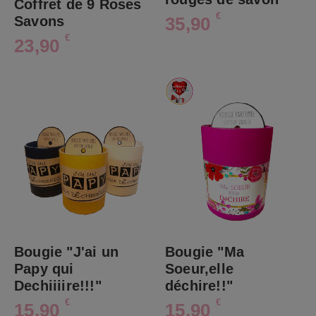
Coffret de 9 Roses
€
35,90
Savons
€
23,90
Bougie "J'ai un
Bougie "Ma
Papy qui
Soeur,elle
Dechiiiire!!!"
déchire!!"
€
€
15,90
15,90