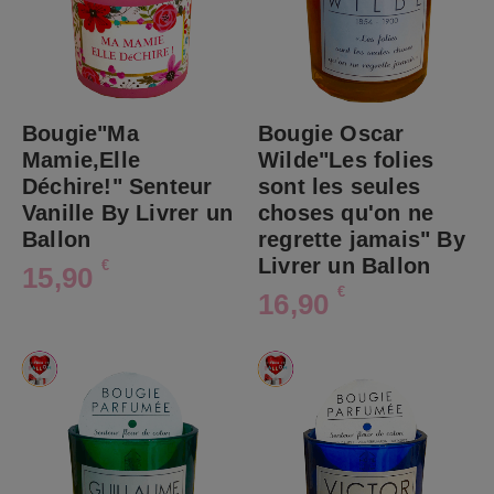
Bougie"Ma
Bougie Oscar
Mamie,Elle
Wilde"Les folies
Déchire!" Senteur
sont les seules
Vanille By Livrer un
choses qu'on ne
Ballon
regrette jamais" By
Livrer un Ballon
€
15,90
€
16,90