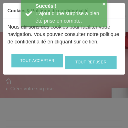
Passer au contenu
×
Succès !
Cookies & Politique de confidentialité
L'ajout d'une surprise a bien
Facebook
Instagram
0
Mon 
été prise en compte.
Nous utilisons des cookies pour faciliter votre
navigation. Vous pouvez consulter notre politique
de confidentialité en
cliquant sur ce lien
.
Composer votre bouquet à son
image !
Le labo à bonheur
TOUT ACCEPTER
TOUT REFUSER
Créer votre surprise