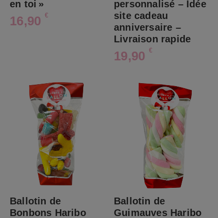
en toi »
personnalisé – Idée
site cadeau
€
16,90
anniversaire –
Livraison rapide
€
19,90
Ballotin de
Ballotin de
Bonbons Haribo
Guimauves Haribo