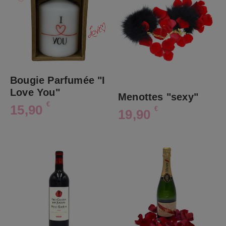
Bougie Parfumée "I
Love You"
Menottes "sexy"
€
15,90
€
19,90