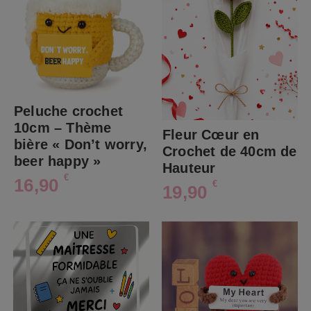
Peluche crochet
10cm – Thème
Fleur Cœur en
bière « Don’t worry,
Crochet de 40cm de
beer happy »
Hauteur
€
16,90
€
19,90