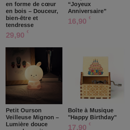
en forme de cœur
“Joyeux
en bois – Douceur,
Anniversaire”
bien-être et
€
16,90
tendresse
€
29,90
Petit Ourson
Boîte à Musique
Veilleuse Mignon –
"Happy Birthday"
Lumière douce
€
17,90