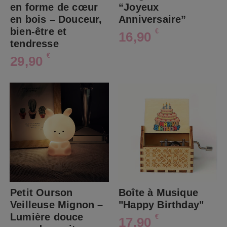
en forme de cœur
“Joyeux
en bois – Douceur,
Anniversaire”
bien-être et
€
16,90
tendresse
€
29,90
Petit Ourson
Boîte à Musique
Veilleuse Mignon –
"Happy Birthday"
Lumière douce
€
17,90