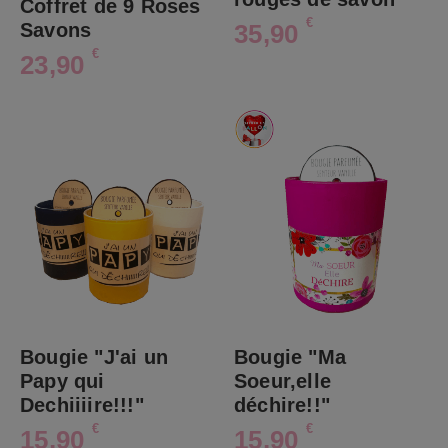
Coffret de 9 Roses
€
35,90
Savons
€
23,90
Bougie "J'ai un
Bougie "Ma
Papy qui
Soeur,elle
Dechiiiire!!!"
déchire!!"
€
€
15,90
15,90