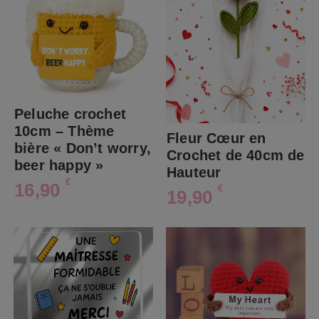
Peluche crochet
10cm – Thème
Fleur Cœur en
bière « Don’t worry,
Crochet de 40cm de
beer happy »
Hauteur
€
16,90
€
19,90