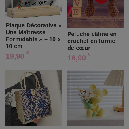
Plaque Décorative «
Une Maîtresse
Peluche câline en
Formidable » – 10 x
crochet en forme
10 cm
de cœur
€
19,90
€
16,90