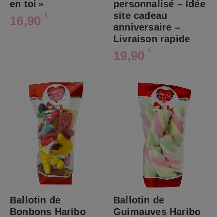
en toi »
personnalisé – Idée
site cadeau
€
16,90
anniversaire –
Livraison rapide
€
19,90
Ballotin de
Ballotin de
Bonbons Haribo
Guimauves Haribo