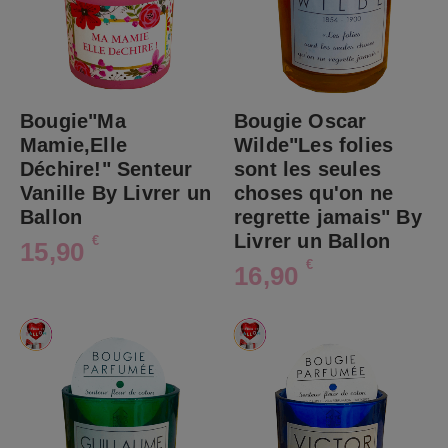
Bougie"Ma
Bougie Oscar
Mamie,Elle
Wilde"Les folies
Déchire!" Senteur
sont les seules
Vanille By Livrer un
choses qu'on ne
Ballon
regrette jamais" By
Livrer un Ballon
€
15,90
€
16,90