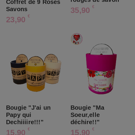
Coffret de 9 Roses
€
35,90
Savons
€
23,90
Bougie "J'ai un
Bougie "Ma
Papy qui
Soeur,elle
Dechiiiire!!!"
déchire!!"
€
€
15,90
15,90