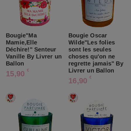
Bougie"Ma
Bougie Oscar
Mamie,Elle
Wilde"Les folies
Déchire!" Senteur
sont les seules
Vanille By Livrer un
choses qu'on ne
Ballon
regrette jamais" By
Livrer un Ballon
€
15,90
€
16,90