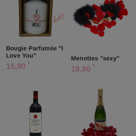
Bougie Parfumée "I
Love You"
Menottes "sexy"
€
15,90
€
19,90