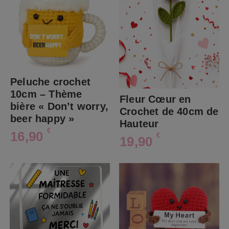
Peluche crochet
10cm – Thème
Fleur Cœur en
bière « Don’t worry,
Crochet de 40cm de
beer happy »
Hauteur
€
16,90
€
19,90