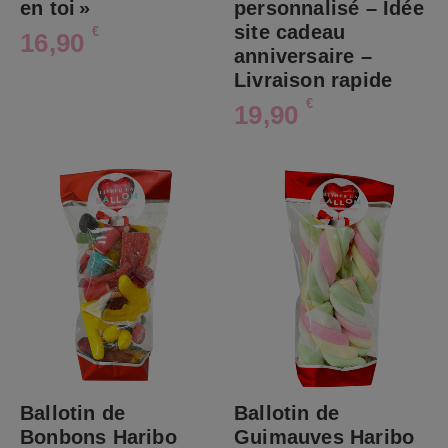
en toi »
personnalisé – Idée
site cadeau
€
16,90
anniversaire –
Livraison rapide
€
19,90
Ballotin de
Ballotin de
Bonbons Haribo
Guimauves Haribo