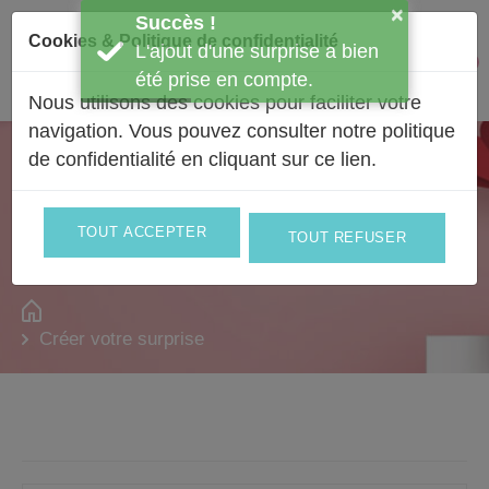
Passer au contenu
×
Succès !
Cookies & Politique de confidentialité
L'ajout d'une surprise a bien
Facebook
Instagram
0
Mon 
été prise en compte.
Nous utilisons des cookies pour faciliter votre
navigation. Vous pouvez consulter notre politique
de confidentialité en
cliquant sur ce lien
.
Composer votre bouquet à son
image !
Le labo à bonheur
TOUT ACCEPTER
TOUT REFUSER
Créer votre surprise