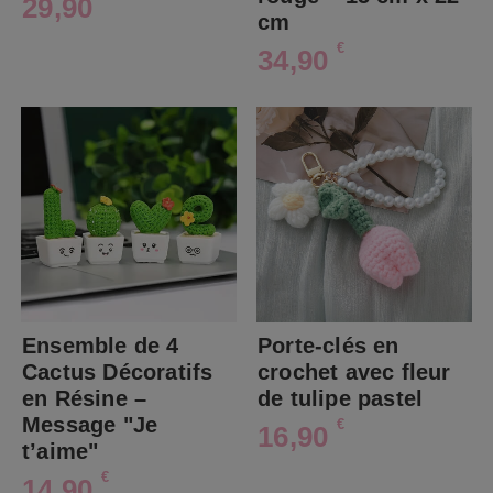
29,90
cm
€
34,90
Ensemble de 4
Porte-clés en
Cactus Décoratifs
crochet avec fleur
en Résine –
de tulipe pastel
Message "Je
€
16,90
t’aime"
€
14,90