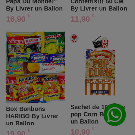
Papa Du Monde!"
Confettis!!! 50 CM
By Livrer un Ballon
By Livrer un Ballon
€
€
16,90
11,90
Sachet de 100G de
Box Bonbons
pop Corn By Livrer
HARIBO By Livrer
un Ballon
un Ballon
€
10,90
€
19,90