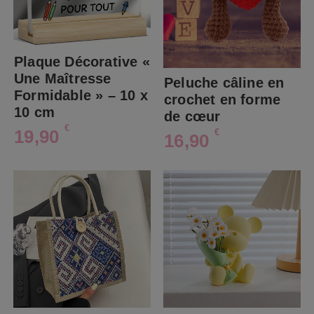
Plaque Décorative «
Une Maîtresse
Peluche câline en
Formidable » – 10 x
crochet en forme
10 cm
de cœur
€
19,90
€
16,90