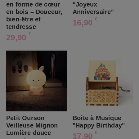
en forme de cœur
“Joyeux
en bois – Douceur,
Anniversaire”
bien-être et
€
16,90
tendresse
€
29,90
Petit Ourson
Boîte à Musique
Veilleuse Mignon –
"Happy Birthday"
Lumière douce
€
17,90