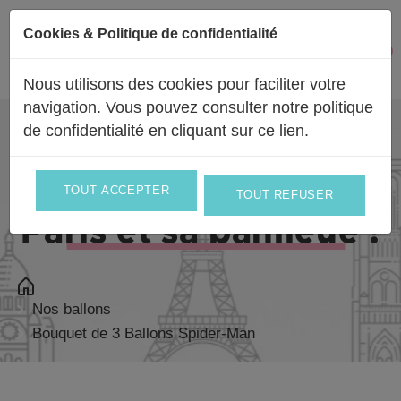
Passer au contenu
Cookies & Politique de confidentialité
Facebook
Instagram
0
Mon 
Nous utilisons des cookies pour faciliter votre
navigation. Vous pouvez consulter notre politique
de confidentialité en
cliquant sur ce lien
.
Livraison partout en
France
et en
Europe
et le jour même sur
TOUT ACCEPTER
TOUT REFUSER
Paris et sa banlieue !
Nos ballons
Bouquet de 3 Ballons Spider-Man