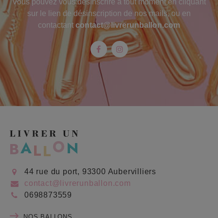
Vous pouvez vous désinscrire à tout moment en cliquant
sur le lien de désinscription de nos mails, ou en
contactant
contact@livrerunballon.com
Facebook
Instagram
44 rue du port, 93300 Aubervilliers
contact@livrerunballon.com
0698873559
NOS BALLONS