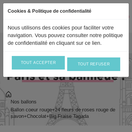
Passer au contenu
Cookies & Politique de confidentialité
Facebook
Instagram
0
Mon 
Nous utilisons des cookies pour faciliter votre
navigation. Vous pouvez consulter notre politique
de confidentialité en
cliquant sur ce lien
.
Livraison partout en
France
et en
Europe
et le jour même sur
TOUT ACCEPTER
TOUT REFUSER
Paris et sa banlieue !
Nos ballons
Ballon coeur rouge+24 fleurs de roses rouge de
savon+Chocolat+Big Fraise Tagada