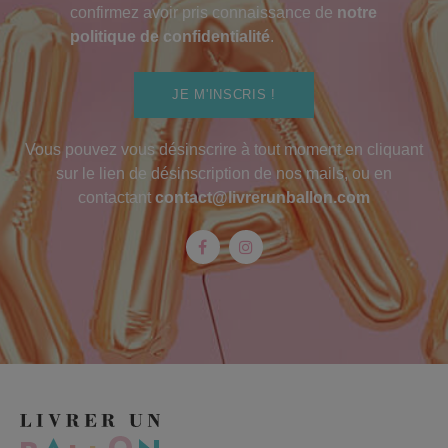
confirmez avoir pris connaissance de
notre
politique de confidentialité
.
JE M'INSCRIS !
Vous pouvez vous désinscrire à tout moment en cliquant
sur le lien de désinscription de nos mails, ou en
contactant
contact@livrerunballon.com
Facebook
Instagram