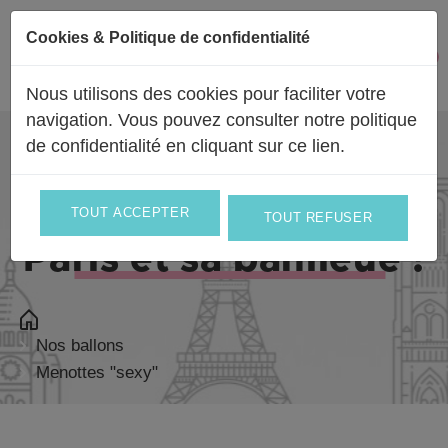
Passer au contenu
Cookies & Politique de confidentialité
Facebook
Instagram
0
Mon 
Nous utilisons des cookies pour faciliter votre
navigation. Vous pouvez consulter notre politique
de confidentialité en
cliquant sur ce lien
.
Livraison partout en
France
et en
Europe
et le jour même sur
TOUT ACCEPTER
TOUT REFUSER
Paris et sa banlieue !
Nos ballons
Menottes "sexy"