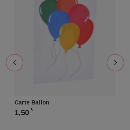
Carte Ballon
Ca
€
1,50
1,