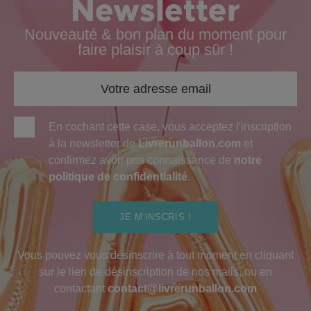
Newsletter
Nouveauté & bon plan du moment pour
faire plaisir à coup sûr !
En cochant cette case, vous acceptez l'inscription
à la newsletter de
Livrerunballon.com
et
confirmez avoir pris connaissance de
notre
politique de confidentialité
.
JE M'INSCRIS !
Vous pouvez vous désinscrire à tout moment en cliquant
sur le lien de désinscription de nos mails, ou en
contactant
contact@livrerunballon.com