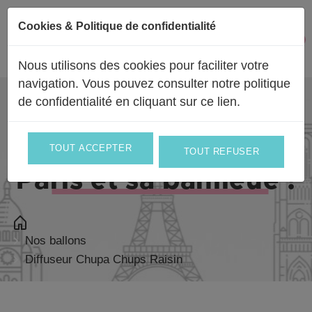
Passer au contenu
Cookies & Politique de confidentialité
Facebook
Instagram
0
Mon 
Nous utilisons des cookies pour faciliter votre
navigation. Vous pouvez consulter notre politique
de confidentialité en
cliquant sur ce lien
.
Livraison partout en
France
et en
Europe
et le jour même sur
TOUT ACCEPTER
TOUT REFUSER
Paris et sa banlieue !
Nos ballons
Diffuseur Chupa Chups Raisin