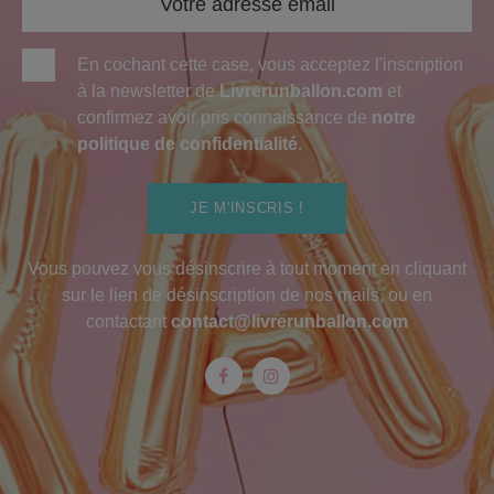
En cochant cette case, vous acceptez l'inscription
à la newsletter de
Livrerunballon.com
et
confirmez avoir pris connaissance de
notre
politique de confidentialité
.
JE M'INSCRIS !
Vous pouvez vous désinscrire à tout moment en cliquant
sur le lien de désinscription de nos mails, ou en
contactant
contact@livrerunballon.com
Facebook
Instagram