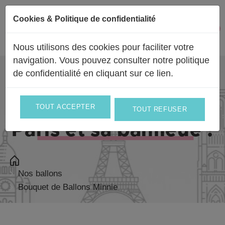
Passer au contenu
Cookies & Politique de confidentialité
Facebook
Instagram
0
Mon 
Nous utilisons des cookies pour faciliter votre
navigation. Vous pouvez consulter notre politique
de confidentialité en
cliquant sur ce lien
.
Livraison partout en
France
et en
Europe
et le jour même sur
TOUT ACCEPTER
TOUT REFUSER
Paris et sa banlieue !
Nos ballons
Bouquet de Ballons Minnie