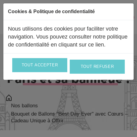
Passer au contenu
Cookies & Politique de confidentialité
Facebook
Instagram
0
Mon 
Nous utilisons des cookies pour faciliter votre
navigation. Vous pouvez consulter notre politique
de confidentialité en
cliquant sur ce lien
.
Livraison partout en
France
et en
Europe
et le jour même sur
TOUT ACCEPTER
TOUT REFUSER
Paris et sa banlieue !
Nos ballons
Bouquet de Ballons "Best Day Ever" avec Cœurs –
Cadeau Unique à Offrir