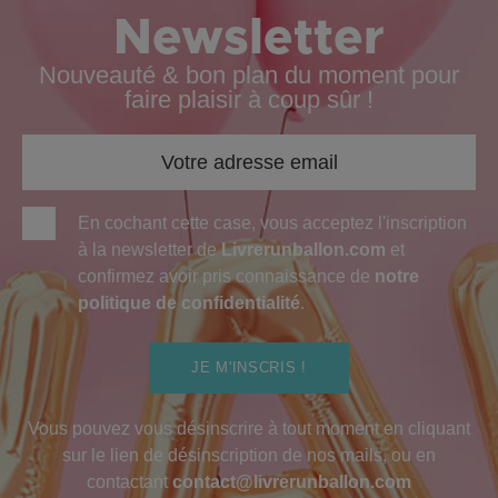
Newsletter
Nouveauté & bon plan du moment pour
faire plaisir à coup sûr !
En cochant cette case, vous acceptez l'inscription
à la newsletter de
Livrerunballon.com
et
confirmez avoir pris connaissance de
notre
politique de confidentialité
.
JE M'INSCRIS !
Vous pouvez vous désinscrire à tout moment en cliquant
sur le lien de désinscription de nos mails, ou en
contactant
contact@livrerunballon.com